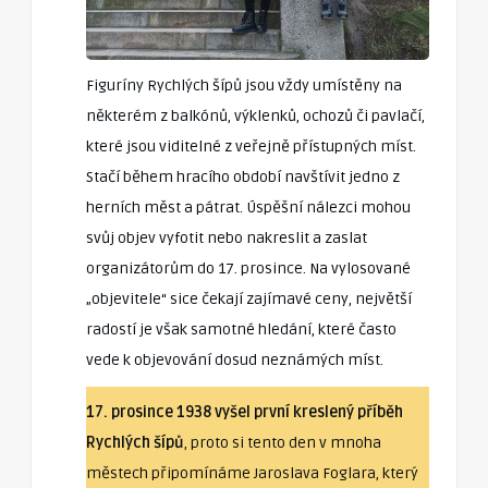
Figuríny Rychlých šípů jsou vždy umístěny na
některém z balkónů, výklenků, ochozů či pavlačí,
které jsou viditelné z veřejně přístupných míst.
Stačí během hracího období navštívit jedno z
herních měst a pátrat. Úspěšní nálezci mohou
svůj objev vyfotit nebo nakreslit a zaslat
organizátorům do 17. prosince. Na vylosované
„objevitele“ sice čekají zajímavé ceny, největší
radostí je však samotné hledání, které často
vede k objevování dosud neznámých míst.
17. prosince 1938 vyšel první kreslený příběh
Rychlých šípů
, proto si tento den v mnoha
městech připomínáme Jaroslava Foglara, který