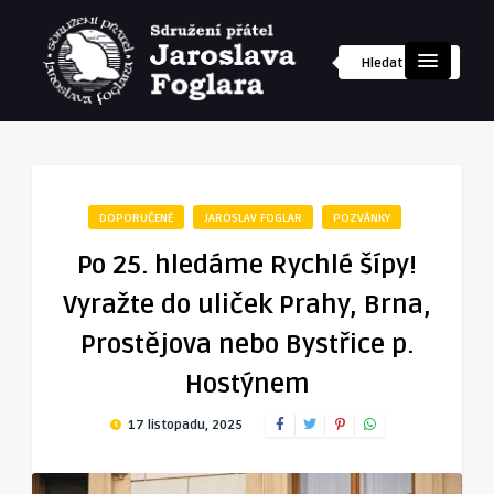
DOPORUČENÉ
JAROSLAV FOGLAR
POZVÁNKY
Po 25. hledáme Rychlé šípy!
Vyražte do uliček Prahy, Brna,
Prostějova nebo Bystřice p.
Hostýnem
17 listopadu, 2025