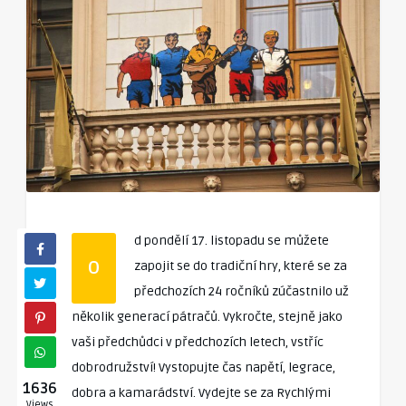
d pondělí 17. listopadu se můžete
O
zapojit se do tradiční hry, které se za
předchozích 24 ročníků zúčastnilo už
několik generací pátračů. Vykročte, stejně jako
vaši předchůdci v předchozích letech, vstříc
dobrodružství! Vystopujte čas napětí, legrace,
1636
dobra a kamarádství. Vydejte se za Rychlými
Views