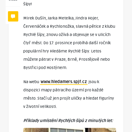
šípy!
Mirek Dušín, Jarka Metelka, Jindra Hojer,
Červenáček a Rychlonožka, slavná pětice z klubu
Rychlé šípy, znovu ožívá a objevuje se v ulicích
čtyř měst. Do 17. prosince probíhá další ročník
populární hry Hledáme Rychlé šípy. Letos
můžete pátrat v Praze, Brně, Prostějově nebo
Bystřici pod Hostýnem.
Na webu
www.hledamers.spjf.cz
jsou k
dispozici mapy pátracího území pro každé
město. Stačí už jen projít uličky a hledat figuríny
v životní velikosti.
Příklady umístění Rychlých šípů z minulých let: