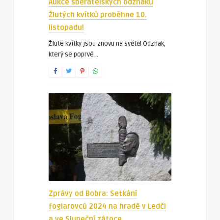
Aukce sběratelských odznaků
Žlutých kvítků proběhne 10.
listopadu!
Žluté kvítky jsou znovu na světě! Odznak,
který se poprvé ..
Zprávy od Bobra: Setkání
foglarovců 2024 na hradě v Ledči
a ve Sluneční zátoce