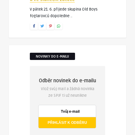
V pátek 21. 6. přijede skupina Old Boys
foglarovců dopoledne ..
NOVINKY DO E-MAILU
Odběr novinek do e-mailu
Vlož svůj mail a žádná novinka
ze SPJF ti už neunikne