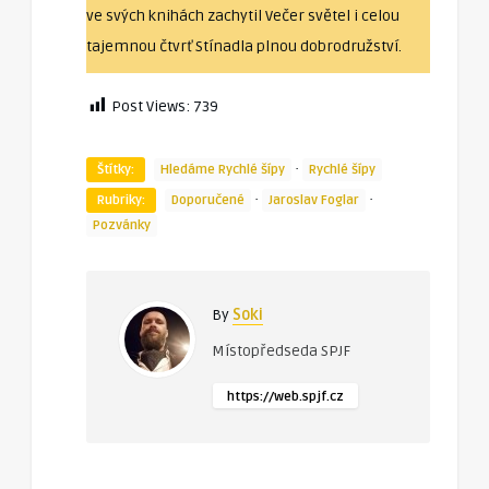
ve svých knihách zachytil Večer světel i celou
tajemnou čtvrť Stínadla plnou dobrodružství.
Post Views:
739
·
Štítky:
Hledáme Rychlé šípy
Rychlé šípy
·
·
Rubriky:
Doporučené
Jaroslav Foglar
Pozvánky
By
Soki
Místopředseda SPJF
https://web.spjf.cz